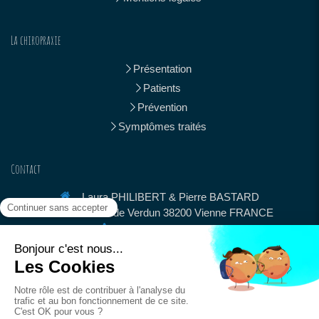
La chiropraxie
Présentation
Patients
Prévention
Symptômes traités
Contact
Laura PHILIBERT & Pierre BASTARD
17 Cours de Verdun
38200
Vienne
FRANCE
Afficher le téléphone
chiropraxievienne@gmail.com
Les
Lundi
,
Mardi
,
Jeudi
et
Vendredi
de
9h
à
19h30
Ouvert pendant les vacances scolaires